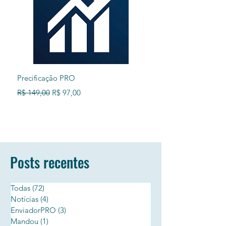
Precificação PRO
MakeApp - Crie seus pró
sistemas
Preço normal
Preço promocional
R$ 149,00
R$ 97,00
Preço promocional
A partir de
Posts recentes
Todas
(72)
72 posts
Notícias
(4)
4 posts
EnviadorPRO
(3)
3 posts
Mandou
(1)
1 post