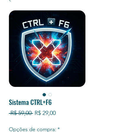
Sistema CTRL+F6
Preço
Preço
 R$ 59,00 
R$ 29,00
normal
promocional
Opções de compra:
*