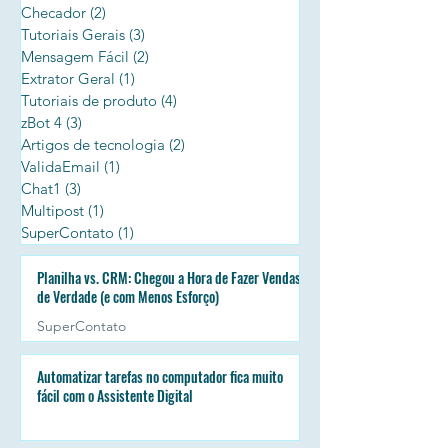
Checador
(2)
2 posts
Tutoriais Gerais
(3)
3 posts
Mensagem Fácil
(2)
2 posts
Extrator Geral
(1)
1 post
Tutoriais de produto
(4)
4 posts
zBot 4
(3)
3 posts
Artigos de tecnologia
(2)
2 posts
ValidaEmail
(1)
1 post
Chat1
(3)
3 posts
Multipost
(1)
1 post
SuperContato
(1)
1 post
Planilha vs. CRM: Chegou a Hora de Fazer Vendas
de Verdade (e com Menos Esforço)
SuperContato
Automatizar tarefas no computador fica muito
fácil com o Assistente Digital