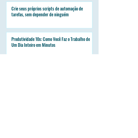
Crie seus próprios scripts de automação de
tarefas, sem depender de ninguém
Produtividade 10x: Como Você Faz o Trabalho de
Um Dia Inteiro em Minutos
Plano para espremer cada gota do seu tráfego
pago
FAQ