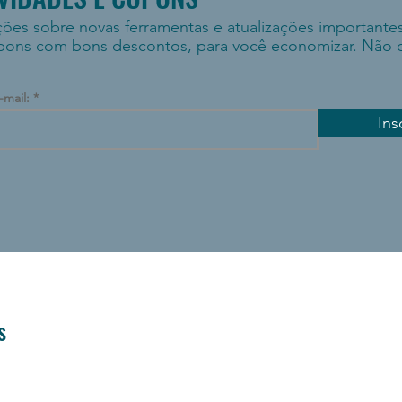
ções sobre novas ferramentas e atualizações importante
pons com bons descontos, para você economizar. Não 
-mail:
Ins
s