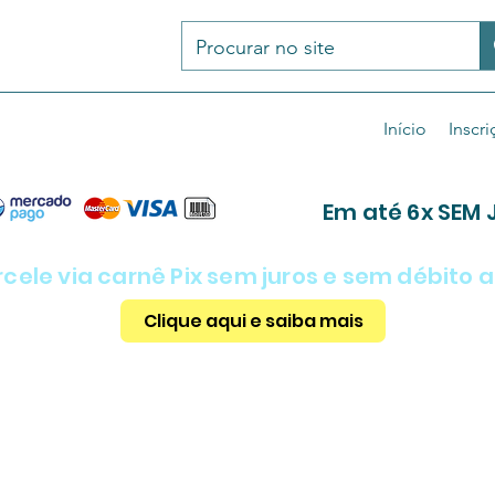
Início
Inscri
Em até 6x SEM 
rcele via carnê Pix sem juros e sem débito
Clique aqui e saiba mais