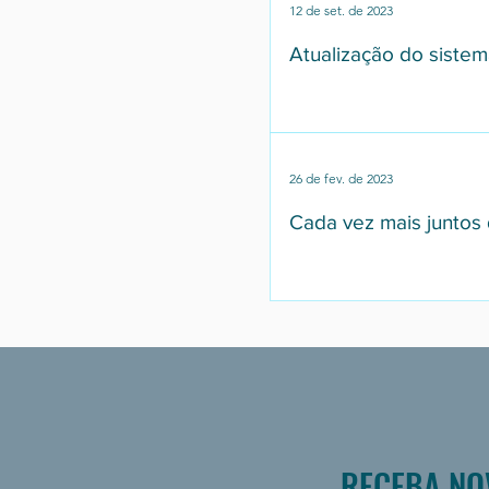
12 de set. de 2023
filtrar dados com ilim
Atualização do siste
a partir de uma regra,
localizar contatos e m
Funções para telefone
26 de fev. de 2023
dígito, identificar se é
Cada vez mais juntos 
em massa, formatar os
RECEBA NO