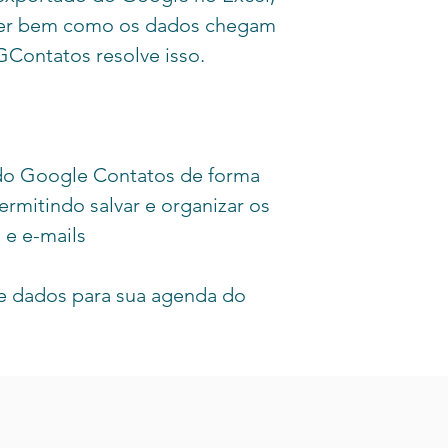
der bem como os dados chegam
Contatos resolve isso.
 do Google Contatos de forma
ermitindo salvar e organizar os
 e e-mails
e dados para sua agenda do
servando os campos
acilmente dados do Excel,
ios outros formatos. Abra,