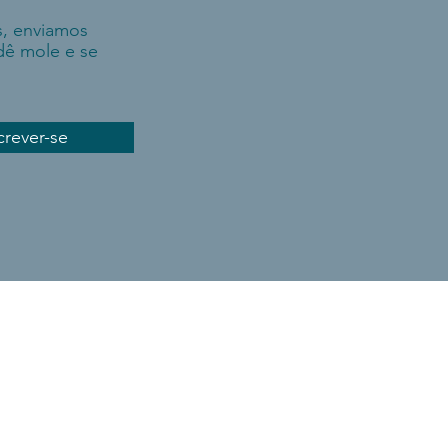
s, enviamos
dê mole e se
crever-se