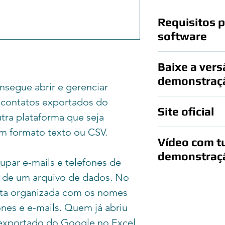
Requisitos p
software
Este software é par
Baixe a vers
demonstraç
segue abrir e gerenciar
 contatos exportados do
Você pode baixar gr
Site oficial
demonstração.
tra plataforma que seja
Clique aqui
para ba
m formato texto ou CSV.
A página oficial de
Vídeo com tu
https://www.linkws
demonstraç
upar e-mails e telefones de
r de um arquivo de dados. No
Clique aqui
para ace
tutoriais, dicas e 
ista organizada com os nomes
ones e e-mails. Quem já abriu
exportado do Google no Excel,