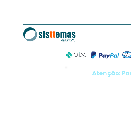
Atenção:
Pa