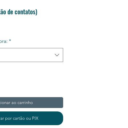
ão de contatos)
ra:
*
ionar ao carrinho
r por cartão ou PIX