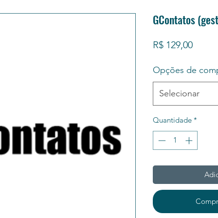
GContatos (gest
Preço
R$ 129,00
Opções de comp
Selecionar
Quantidade
*
Adic
Compra