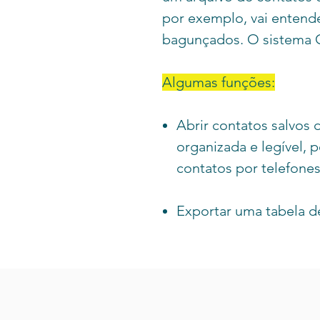
por exemplo, vai enten
bagunçados. O sistema G
Algumas funções:
Abrir contatos salvos
organizada e legível, p
contatos por telefones
Exportar uma tabela d
Google Contatos, pre
corretamente
Carregue ou exporte f
HTML, texto, CSV e vár