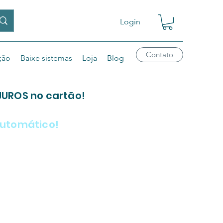
Login
Contato
ção
Baixe sistemas
Loja
Blog
JUROS no cartão!
 automático!