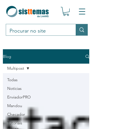
Blog
Multipost
Todas
Notícias
EnviadorPRO
Mandou
Checador
Tutoriais
Gerais