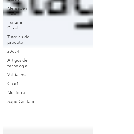
Mensagem
Fácil
Extrator
Geral
Tutoriais de
produto
zBot 4
Artigos de
tecnologia
ValidaEmail
Chat1
Multipost
SuperContato