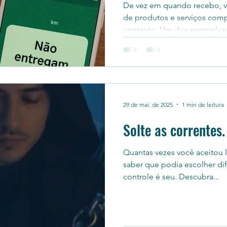
De vez em quando recebo, 
de produtos e serviços com
contexto. Um dos exemplos 
29 de mai. de 2025
1 min de leitura
Solte as correntes.
Quantas vezes você aceitou 
saber que podia escolher dif
controle é seu. Descubra...