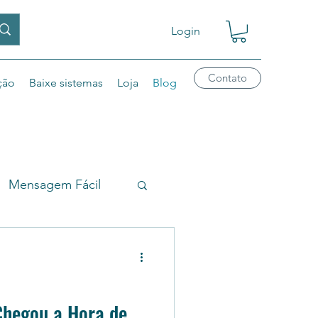
Login
Contato
ção
Baixe sistemas
Loja
Blog
Mensagem Fácil
alidaEmail
Chat1
Chegou a Hora de