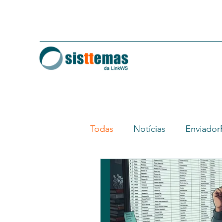
Todas
Notícias
Enviado
Extrator Geral
Tutoriais
Multipost
SuperContat