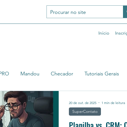
Início
Inscri
rPRO
Mandou
Checador
Tutoriais Gerais
 de produto
zBot 4
Artigos de tecnologia
V
20 de out. de 2025
1 min de leitura
SuperContato
o
Planilha vs. CRM: 