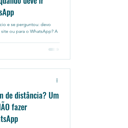
 quando deve ir
tsApp
ncio e se perguntou: devo
u site ou para o WhatsApp? A
km de distância? Um
ÃO fazer
atsApp