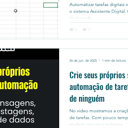
Automatizar tarefas digitais r
o sistema Assistente Digital
Você pode...
26 de jun. de 2025
1 min de leitura
Crie seus próprios 
automação de tare
de ninguém
No vídeo mostramos a criaçã
de tarefas. Com pouco tem
poderá criar seus próprios...