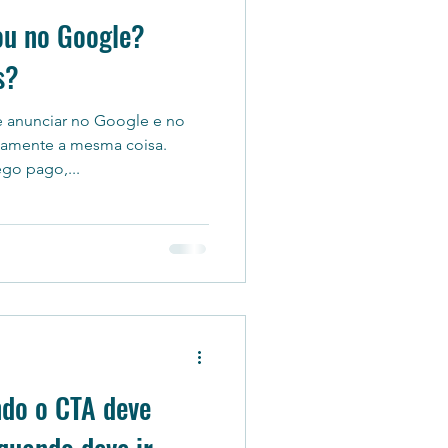
ou no Google?
s?
e anunciar no Google e no
camente a mesma coisa.
go pago,...
ndo o CTA deve