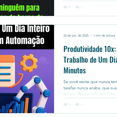
22 de jun. de 2025
1 min de leitura
Produtividade 10x
Trabalho de Um Dia
Minutos
Se você sente que nunca tem
tarefas nunca acaba, que sua
limite... Bem-vindo ao clube 