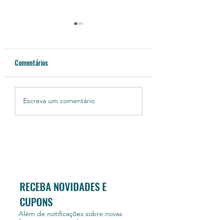
Comentários
Automatizar tarefas no
Crie seus próprios sc
Escreva um comentário
computador fica muito fácil
de automação de tar
com o Assistente Digital
sem depender de ni
RECEBA NOVIDADES E
CUPONS
Além de notificações sobre novas