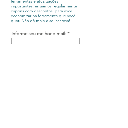
ferramentas e atualizações
importantes, enviamos regularmente
cupons com descontos, para você
economizar na ferramenta que você
quer. Não dê mole e se inscreva!
Informe seu melhor e-mail:
Inscrever-se
O Sisttemas é um site vinculado à empresa LinkWS
Política de privacidade