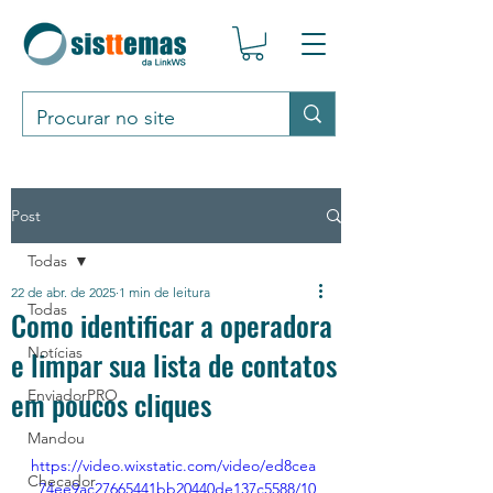
Post
Todas
22 de abr. de 2025
1 min de leitura
Todas
Como identificar a operadora
Notícias
e limpar sua lista de contatos
em poucos cliques
EnviadorPRO
Mandou
https://video.wixstatic.com/video/ed8cea
Checador
_74ee9ac27665441bb20440de137c5588/10