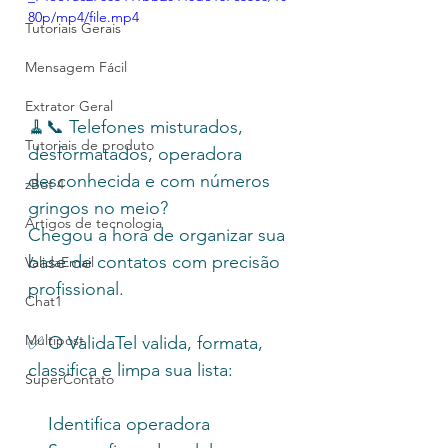
80p/mp4/file.mp4
Tutoriais Gerais
Mensagem Fácil
Extrator Geral
🧹📞 Telefones misturados, 
Tutoriais de produto
desformatados, operadora 
desconhecida e com números 
zBot 4
gringos no meio?
Artigos de tecnologia
Chegou a hora de organizar sua 
base de contatos com precisão 
ValidaEmail
profissional.
Chat1
Multipost
✅ O ValidaTel valida, formata, 
classifica e limpa sua lista:
SuperContato
    Identifica operadora