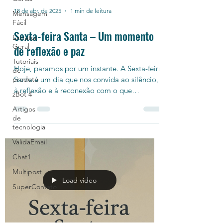
18 de abr. de 2025
1 min de leitura
Mensagem
Fácil
Sexta-feira Santa – Um momento
Extrator
Geral
de reflexão e paz
Tutoriais
Hoje, paramos por um instante. A Sexta-feira
de
Santa é um dia que nos convida ao silêncio,
produto
à reflexão e à reconexão com o que
zBot 4
realmente...
Artigos
de
tecnologia
ValidaEmail
Chat1
Multipost
Load video
SuperContato