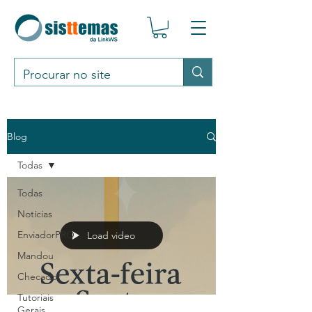
Blog
Todas
Todas
Notícias
EnviadorPRO
Load video
Mandou
Checador
Tutoriais
Gerais