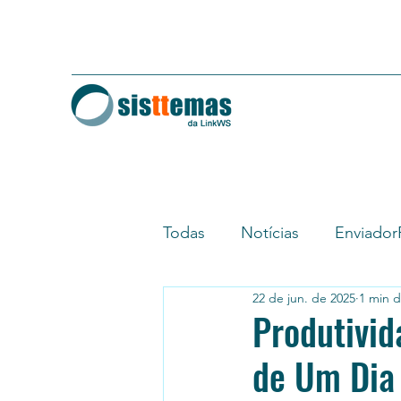
Todas
Notícias
Enviado
22 de jun. de 2025
1 min d
Extrator Geral
Tutoriais
Produtivid
de Um Dia 
Multipost
SuperContat