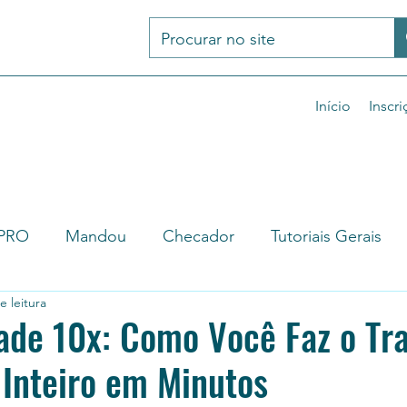
Início
Inscri
rPRO
Mandou
Checador
Tutoriais Gerais
e leitura
 de produto
zBot 4
Artigos de tecnologia
V
ade 10x: Como Você Faz o Tr
Inteiro em Minutos
o