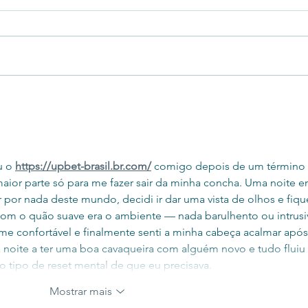
Automatizar tarefas no
Crie 
computador fica muito fácil com o
autom
Assistente Digital
depe
u o 
https://upbet-brasil.br.com/
 comigo depois de um término 
aior parte só para me fazer sair da minha concha. Uma noite e
or nada deste mundo, decidi ir dar uma vista de olhos e fique
m o quão suave era o ambiente — nada barulhento ou intrusi
e confortável e finalmente senti a minha cabeça acalmar após
 noite a ter uma boa cavaqueira com alguém novo e tudo fluiu 
o tipo de reset mental de que eu precisava.
Mostrar mais