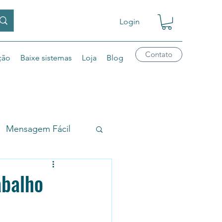
Login
Contato
ção
Baixe sistemas
Loja
Blog
Mensagem Fácil
alidaEmail
Chat1
abalho