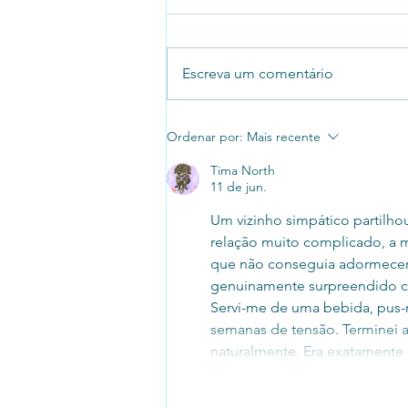
Escreva um comentário
Planilha vs. CRM: Chegou a Hora
Ordenar por:
Mais recente
de Fazer Vendas de Verdade (e
Tima North
com Menos Esforço)
11 de jun.
Um vizinho simpático partilho
relação muito complicado, a m
que não conseguia adormecer p
genuinamente surpreendido co
Servi-me de uma bebida, pus-m
semanas de tensão. Terminei a
naturalmente. Era exatamente 