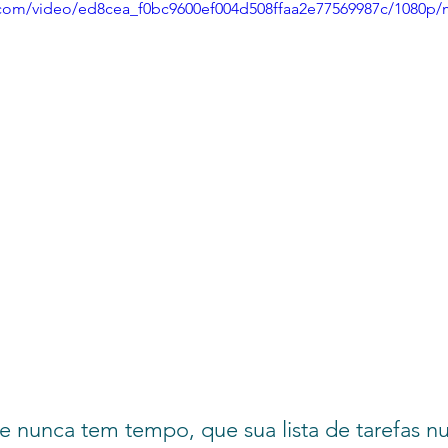
ic.com/video/ed8cea_f0bc9600ef004d508ffaa2e77569987c/1080p/
e nunca tem tempo, que sua lista de tarefas n